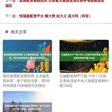
上一篇：
股票配资基础知识 百泉鸳水旅游度假区获评省级旅游度
假区
下一篇：
恒瑞盈配资平台 顺大势 担大义 谋大同（和音）
相关文章
莆田股票配资网官网 丈夫被恶
亿融配资APP下载 今年11月南
霸杀害，妻子状告无果，用3年
京查处违反中央八项规定精神问
时间训练10条狼狗为夫报仇
题192起