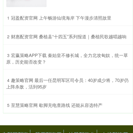
​冠盈配资官网 上午畅游仙境海岸 下午漫步清照故里
1
​财惠配资官网 桑植县“十四五”系列报道｜桑植民歌越唱越响
2
​宏赢策略APP下载 秦始皇不修长城，全力北攻匈奴，统一草
3
原，历史能否改变？
​趣策略官网 最后一任昆明军区司令员：40岁成少将，70岁仍
4
上阵杀敌，活到95岁
​至慧策略官网 歇脚充电查路线 还能从容选特产
5