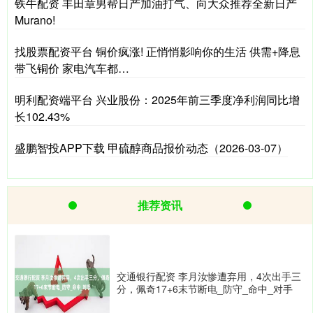
铁牛配资 丰田章男帮日产加油打气、向大众推荐全新日产
Murano!
找股票配资平台 铜价疯涨! 正悄悄影响你的生活 供需+降息
带飞铜价 家电汽车都…
明利配资端平台 兴业股份：2025年前三季度净利润同比增
长102.43%
盛鹏智投APP下载 甲硫醇商品报价动态（2026-03-07）
推荐资讯
交通银行配资 李月汝惨遭弃用，4次出手三
分，佩奇17+6末节断电_防守_命中_对手