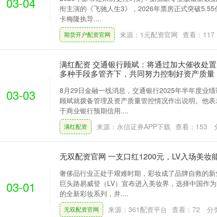
03-04
衔主演的《飞驰人生3》，2026年票房正式突破5.5
卡梅隆执导....
来源：1元配资官网
查看：
117
期货开户配资官网
满红配资 交通银行顾斌：将通过加大催收处
多种手段多管齐下，共同努力控制好资产质量
8月29日金融一线消息，交通银行2025年半年度业
03-03
顾斌就拨备管理及资产质量管控情况作出说明。他表
于商业银行预期信用....
来源：永信证券APP下载
查看：
153
满红配资
无双配资官网 一支口红1200元，LV入场美
奢侈品行业正处于艰难时期，彩妆成了品牌自救的新业
03-01
巨头路易威登（LV）宣布进入美妆界，选择中国作
的全新彩妆系列，并....
来源：361配资平台
查看：
72
分
无双配资官网