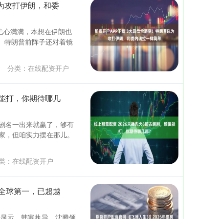
以为攻打伊朗，和委
信心满满，本想在伊朗也
。 特朗普前阵子还对着镜
1
分类：
在线配资开户
值能打，你期待哪几
 这剧名一出来就赢了，够有
家，但咱实力摆在那儿。
类：
在线配资开户
房全球第一，已超越
据显示，韩寒执导、沈腾领