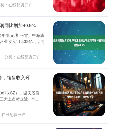
类：
在线配资开户
同比增加40.9%
年悦 记者 张雪）中海油
业收入115.33亿元，同
6
分类：
在线配资开户
降，销售收入环
0876.SZ）、温氏股份
 三大上市猪企近一年....
：
在线配资开户