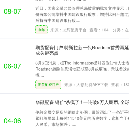
近日，国家金融监督管理总局披露的批复文件显示，
08-07
份有限公司增持中国建设银行股票，增持比例不超过其
后持有中国建设银行股....
来源：龙辉配资平台
查看：
104
分类：
在
今年
期货配资门户 特斯拉新一代Roadster首秀
成关键亮点
6月6日消息，据The Information援引四位知情
06-07
Roadster超跑首秀活动延期至8月或更晚，意味着
概....
来源：大彩配资APP下载
查看：
18
期货配资门户
华融配资 铜价“杀疯了”! 一吨破8万人民币, 
伦敦金属交易所的铜价走势图，最近画出了一条近乎
04-06
紧盯着屏幕上每吨11540美元的历史数字，这相当于
人民币。市场惊呼：....