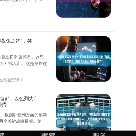
年夜饭之约”，笑
内飘出阵阵饭菜香。这里
今天的活儿。 这是菜馆连
在线配资开户
亚首都，以色列为什
局势
。 根据以色列方面的最新
两个关键战略目标。第
指数
国债指数
期指IC0