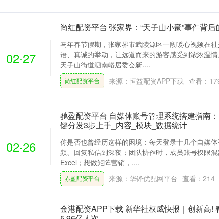
尚红配资平台 张家界：“天子山小豪”事件背
马年春节假期，张家界市武陵源区一段暖心视频在社
02-27
语、真诚的举动，让远道而来的游客感受到浓浓温情
天子山街道泗南峪居委会新....
来源：恒益配资APP下载
查看：
17
尚红配资平台
驰盈配资平台 自媒体账号管理系统搭建指南
键分发3步上手_内容_模块_数据统计
你是否也曾经历这样的困境：每天登录十几个自媒体
02-26
频、回复私信到深夜；团队协作时，成员账号权限混
Excel；想做矩阵营销，....
来源：华锋优配网平台
查看：
214
赤盈配资平台
金港配资APP下载 新华社权威快报｜创新高!
5.96亿人次