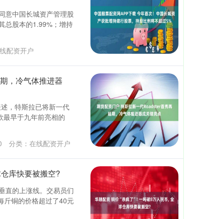
同意中国长城资产管理股
总股本的1.99%；增持
线配资开户
再延期，冷气体推进器
人士表述，特斯拉已将新一代
这款最早于九年前亮相的
0
分类：
在线配资开户
全球仓库快要被搬空?
垂直的上涨线。交易员们
每斤铜的价格超过了40元