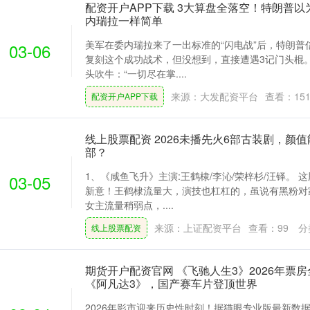
配资开户APP下载 3大算盘全落空！特朗普
内瑞拉一样简单
美军在委内瑞拉来了一出标准的“闪电战”后，特朗普
03-06
复刻这个成功战术，但没想到，直接遭遇3记门头棍
头吹牛：“一切尽在掌....
来源：大发配资平台
查看：
15
配资开户APP下载
线上股票配资 2026未播先火6部古装剧，颜
部？
1、《咸鱼飞升》主演:王鹤棣/李沁/荣梓杉/汪铎。
03-05
新意！王鹤棣流量大，演技也杠杠的，虽说有黑粉对
女主流量稍弱点，....
来源：上证配资平台
查看：
99
分
线上股票配资
期货开户配资官网 《飞驰人生3》2026年票
《阿凡达3》，国产赛车片登顶世界
2026年影市迎来历史性时刻！据猫眼专业版最新数