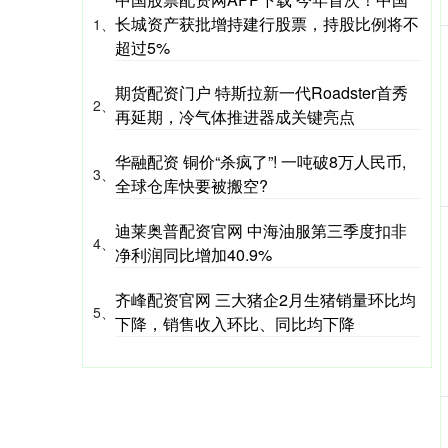
长城资产获批增持建行股票，持股比例将不
1、
超过5%
期货配资门户 特斯拉新一代Roadster首秀
2、
再延期，冷气体推进器成关键亮点
华融配资 铜价“杀疯了”! 一吨破8万人民币,
3、
全球仓库快要被搬空?
迪莱奥普配资官网 中海油服第三季度扣非
4、
净利润同比增加40.9%
齐峰配资官网 三大猪企2月生猪销量环比均
5、
下降，销售收入环比、同比均下降