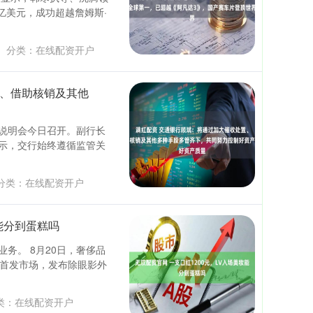
5亿美元，成功超越詹姆斯·
分类：
在线配资开户
置、借助核销及其他
绩说明会今日召开。副行长
示，交行始终遵循监管关
分类：
在线配资开户
妆能分到蛋糕吗
务。 8月20日，奢侈品
为首发市场，发布除眼影外
类：
在线配资开户