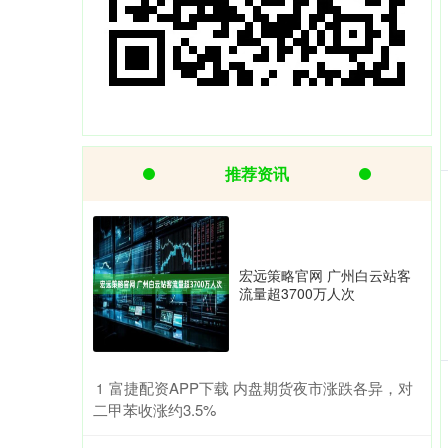
推荐资讯
宏远策略官网 广州白云站客
流量超3700万人次
​富捷配资APP下载 内盘期货夜市涨跌各异，对
1
二甲苯收涨约3.5%