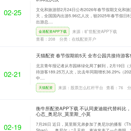
文化和旅游部2月24日公布2026年春节假期文化和
02-25
天，全国国内出游5.96亿人次，较2025年春节假日8
出游总....
来源：旷世配资APP下载
金港配资APP下载
查看：
208
分类：
在线配资开户
天猫配资 春节假期前5天 全市公园共接待游客59
北京青年报记者从市园林绿化局了解到，2月19日（
02-21
待游客189.25万人次，比去年同期增长36.29%（202
中....
来源：股票怎么杠杆平台
查看：
76
分
天猫配资
衡牛所配资APP下载 不认同麦迪能代替科比
心态_奥尼尔_莫里斯_小莫
7月26日 近日，莫里斯兄弟参加了奥尼尔的播客《The Big 
02-19
Shaq》。 奥尼尔：“几天前，麦迪发表了一个声明，我