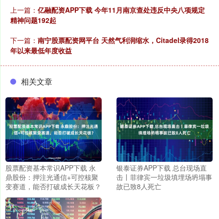
上一篇：
亿融配资APP下载 今年11月南京查处违反中央八项规定
精神问题192起
下一篇：
南宁股票配资网平台 天然气利润缩水，Citadel录得2018
年以来最低年度收益
相关文章
股票配资基本常识APP下载 永
银泰证券APP下载 总台现场直
鼎股份：押注光通信+可控核聚
击丨菲律宾一垃圾填埋场坍塌事
变赛道，能否打破成长天花板？
故已致8人死亡