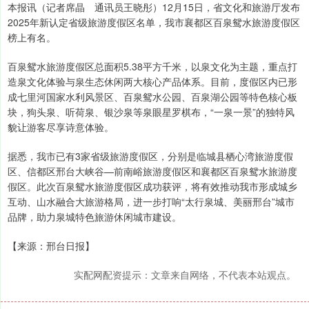
本报讯（记者席晶 通讯员王晓彤）12月15日，省文化和旅游厅发布
2025年新认定省级旅游度假区名单，我市襄都区百泉鸳水旅游度假区
榜上有名。
百泉鸳水旅游度假区总面积5.38平方千米，以泉文化为主题，重点打
造泉文化体验与泉生态休闲两大核心产品体系。目前，度假区内已形
成七里河国家水利风景区、百泉鸳水公园、百泉湖公园等特色核心板
块，狗头泉、听荷泉、银沙泉等泉眼星罗棋布，“一泉一景”的独特风
貌让游客尽享诗意体验。
据悉，我市已有3家省级旅游度假区，分别是临城县栖心湾旅游度假
区、信都区邢台大峡谷—前南峪旅游度假区和襄都区百泉鸳水旅游度
假区。此次百泉鸳水旅游度假区成功获评，将有效推动我市形成城乡
互动、山水融合大旅游格局，进一步打响“太行泉城、美丽邢台”城市
品牌，助力泉城特色旅游休闲城市建设。
【来源：邢台日报】
实配网配资提示：文章来自网络，不代表本站观点。