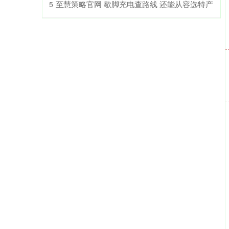
​至慧策略官网 歇脚充电查路线 还能从容选特产
5