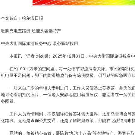
本文转自：哈尔滨日报
歇脚充电查路线 还能从容选特产
中央大街国际旅游服务中心·暖心驿站投用
本报讯（记者 刘姝媛）2025年12月31日，中央大街国际旅游服务中
在约100平方米的空间里，每一处细节都流淌着关怀。市民游客能免
机电量不足问题，脚下的防滑地垫与备有冻伤喷雾、创可贴的应急医疗
一对来自广东的年轻夫妻刚进门，工作人员便递上姜枣茶，并为他们
地讨论着刚拍的照片；一位老人安静地使用着血压仪，志愿者在一旁关
务图景。
工作人员热情周到，不仅能详细解答冰雪大世界、太阳岛雪博会等景
化路线。无论是查询公共交通，还是了解旅游政策，都能在此获得清晰
驿站的一角被精心布置，展陈着“九珍十八品”等本地特产。游客在取