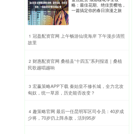
略：最佳花期、绝佳赏樱地，
一篇搞定你的春日浪漫之旅
​冠盈配资官网 上午畅游仙境海岸 下午漫步清照
1
故里
​财惠配资官网 桑植县“十四五”系列报道｜桑植
2
民歌越唱越响
​宏赢策略APP下载 秦始皇不修长城，全力北攻
3
匈奴，统一草原，历史能否改变？
​趣策略官网 最后一任昆明军区司令员：40岁成
4
少将，70岁仍上阵杀敌，活到95岁