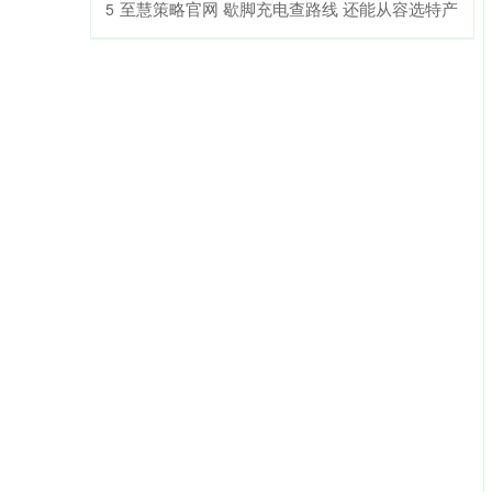
​至慧策略官网 歇脚充电查路线 还能从容选特产
5