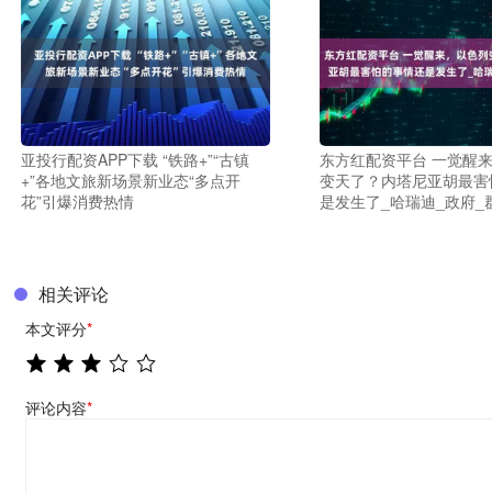
亚投行配资APP下载 “铁路+”“古镇
东方红配资平台 一觉醒
+”各地文旅新场景新业态“多点开
变天了？内塔尼亚胡最害
花”引爆消费热情
是发生了_哈瑞迪_政府_
相关评论
本文评分
*
评论内容
*