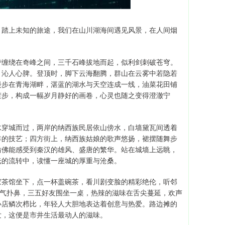
，踏上未知的旅途，我们在山川湖海间遇见风景，在人间烟
带缠绕在奇峰之间，三千石峰拔地而起，似利剑刺破苍穹。
，沁人心脾。登顶时，脚下云海翻腾，群山在云雾中若隐若
漫步在青海湖畔，湛蓝的湖水与天空连成一线，油菜花田铺
踱步，构成一幅岁月静好的画卷，心灵也随之变得澄澈宁
水穿城而过，两岸的纳西族民居依山傍水，白墙黛瓦间透着
年的技艺；四方街上，纳西族姑娘的歌声悠扬，裙摆随舞步
仿佛能感受到秦汉的雄风、盛唐的繁华。站在城墙上远眺，
光的流转中，读懂一座城的厚重与沧桑。
家茶馆坐下，点一杯盖碗茶，看川剧变脸的精彩绝伦，听邻
香气扑鼻，三五好友围坐一桌，热辣的滋味在舌尖蔓延，欢声
小店鳞次栉比，年轻人大胆地表达着创意与热爱。路边摊的
发，这便是市井生活最动人的滋味。