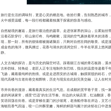
旅行是生活的调味剂，更是心灵的栖息地。收拾行囊，告别熟悉的城市
火中感受温暖，每一段行程都藏着独属于探索的惊喜与感动。
自然秘境的邂逅，是旅行最治愈的篇章。走进张家界的深山，云雾如丝
沿着石阶穿行，听山泉叮咚、鸟鸣啾啾，湿润的空气裹挟着草木的清香
现，那一刻，所有的烦恼都被抛诸脑后，只剩对自然壮阔的敬畏。或是
成金色的海洋，微风拂过，花香与湖水的清冽交织，牛羊在草原上悠闲
静。
人文古城的探访，是与历史的隔空对话。踩着丽江古城的青石板路，溪
古朴韵味。转角处，老匠人正专注地制作东巴纸，指尖的温度传递着千
飞扬，藏着最纯粹的热情。或是走进西安的古城墙，触摸斑驳的砖石，
现代高楼与古老街巷交相辉映，历史与现实在此刻完美交融，让人在时
市井街巷的漫游，藏着最真实的生活气息。在成都的宽窄巷子里，找一
桌的闲谈家常，感受“巴适”的生活节奏。街边的火锅店里，红油翻滚，
笑语回荡在街巷。或是穿梭在厦门的沙坡尾，老渔船停靠在岸边，文艺
海蛎煎香气四溢，咬一口外酥里嫩，海鲜的鲜甜与酱汁的浓郁在口中迸