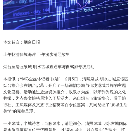
本文转自：烟台日报
上午畅游仙境海岸 下午漫步清照故里
烟台至清照泉城·明水古城直通车与自驾游专线启动
本报讯（YMG全媒体记者 张洁）12月5日，清照泉城·明水古城度假区
烟台推介会在烟台启幕，开启了一场词韵泉城与仙境港城共舞的主题
文化盛宴。活动通过旅游资源推介，以泉水为媒、以宋韵为魂的文化
共振，为齐鲁文旅格局注入了新活力。来自烟台市旅游协会、骨干旅
行社、主流媒体及文旅行业精英等百余位嘉宾，共同见证了“泉城生活
美学”的完整呈现。
一座泉城，半城诗意；百脉泉水，清照词心。清照泉城·明水古城国际
泉水旅游度假区位于济南章丘，以“泉在城中、城在泉中”为理念，打