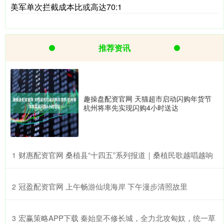
美军单次拦截成本比或高达70:1
推荐资讯
趣操盘配资官网 天猫超市启动闪购年货节
杭州将率先实现闪购4小时送达
​财惠配资官网 桑植县“十四五”系列报道｜桑植民歌越唱越响
1
​冠盈配资官网 上午畅游仙境海岸 下午漫步清照故里
2
​宏赢策略APP下载 秦始皇不修长城，全力北攻匈奴，统一草
3