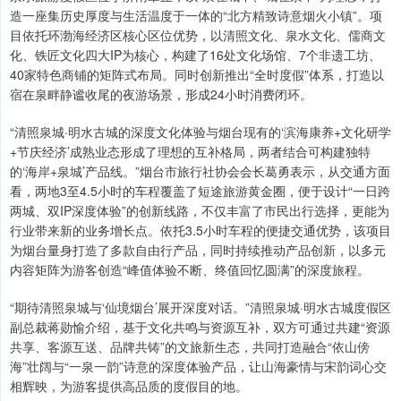
造一座集历史厚度与生活温度于一体的“北方精致诗意烟火小镇”。项
目依托环渤海经济区核心区位优势，以清照文化、泉水文化、儒商文
化、铁匠文化四大IP为核心，构建了16处文化场馆、7个非遗工坊、
40家特色商铺的矩阵式布局。同时创新推出“全时度假”体系，打造以
宿在泉畔静谧收尾的夜游场景，形成24小时消费闭环。
“清照泉城·明水古城的深度文化体验与烟台现有的‘滨海康养+文化研学
+节庆经济’成熟业态形成了理想的互补格局，两者结合可构建独特
的‘海岸+泉城’产品线。”烟台市旅行社协会会长葛勇表示，从交通方面
看，两地3至4.5小时的车程覆盖了短途旅游黄金圈，便于设计“一日跨
两城、双IP深度体验”的创新线路，不仅丰富了市民出行选择，更能为
行业带来新的业务增长点。依托3.5小时车程的便捷交通优势，该项目
为烟台量身打造了多款自由行产品，同时持续推动产品创新，以多元
内容矩阵为游客创造“峰值体验不断、终值回忆圆满”的深度旅程。
“期待清照泉城与‘仙境烟台’展开深度对话。”清照泉城·明水古城度假区
副总裁蒋勋愉介绍，基于文化共鸣与资源互补，双方可通过共建“资源
共享、客源互送、品牌共铸”的文旅新生态，共同打造融合“依山傍
海”壮阔与“一泉一韵”诗意的深度体验产品，让山海豪情与宋韵词心交
相辉映，为游客提供高品质的度假目的地。