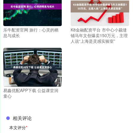
乐牛配资官网 旅行：心灵的栖
K8金融配资平台 市中心小裁缝
息与成长
铺马年文创爆卖150万元，主理
人说“上海是灵感实验室”
易鑫优配APP下载 公益课堂润
童心
相关评论
本文评分
*