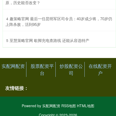
原，历史能否改变？
​趣策略官网 最后一任昆明军区司令员：40岁成少将，70岁仍
4
上阵杀敌，活到95岁
​至慧策略官网 歇脚充电查路线 还能从容选特产
5
实配网配资
股票配资平
炒股配资公
在线配资开
台
司
户
友情链接：
Powered by
实配网配资
RSS地图
HTML地图
Copyright
© 2023-2026