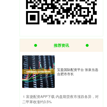
推荐资讯
宝盈国际配资平台 张泉当选
合肥市市长
​富捷配资APP下载 内盘期货夜市涨跌各异，对
1
二甲苯收涨约3.5%