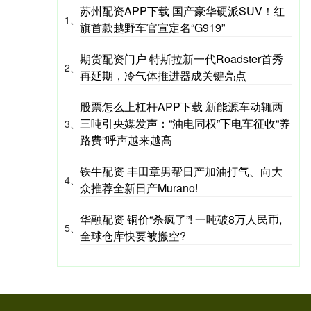
苏州配资APP下载 国产豪华硬派SUV！红
1、
旗首款越野车官宣定名“G919”
期货配资门户 特斯拉新一代Roadster首秀
2、
再延期，冷气体推进器成关键亮点
股票怎么上杠杆APP下载 新能源车动辄两
三吨引央媒发声：“油电同权”下电车征收“养
3、
路费”呼声越来越高
铁牛配资 丰田章男帮日产加油打气、向大
4、
众推荐全新日产Murano!
华融配资 铜价“杀疯了”! 一吨破8万人民币,
5、
全球仓库快要被搬空?