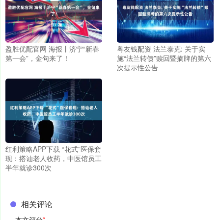
盈胜优配官网 海报丨济宁“新春
粤友钱配资 法兰泰克: 关于实
第一会”，金句来了！
施“法兰转债”赎回暨摘牌的第六
次提示性公告
红利策略APP下载 “花式”医保套
现：搭讪老人收药，中医馆员工
半年就诊300次
相关评论
本文评分
*