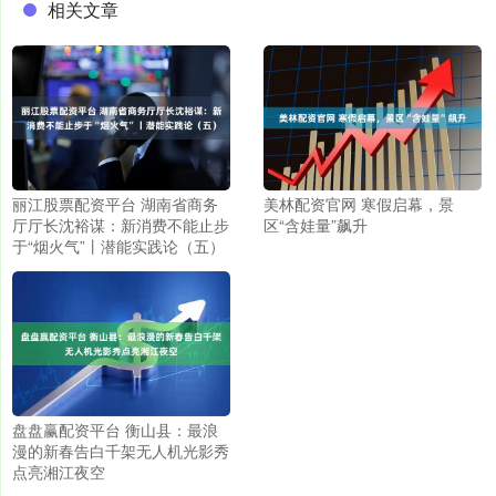
相关文章
丽江股票配资平台 湖南省商务
美林配资官网 寒假启幕，景
厅厅长沈裕谋：新消费不能止步
区“含娃量”飙升
于“烟火气”丨潜能实践论（五）
盘盘赢配资平台 衡山县：最浪
漫的新春告白千架无人机光影秀
点亮湘江夜空