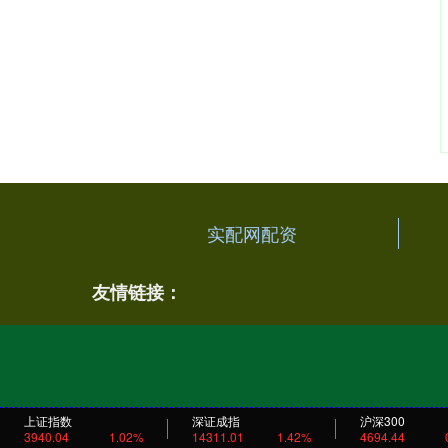
实配网配资
友情链接：
上证指数
深证成指
沪深300
3940.04
1.02%
14311.01
1.42%
4694.44