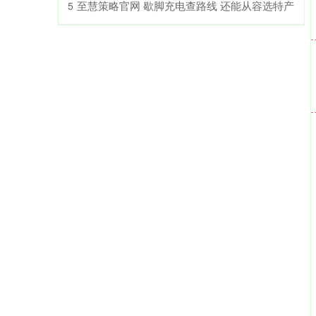
​至慧策略官网 歇脚充电查路线 还能从容选特产
5