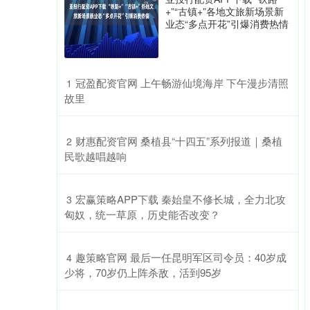
+”“古镇+”各地文旅新场景新
业态“多点开花”引爆消费热情
​冠盈配资官网 上午畅游仙境海岸 下午漫步清照
1
故里
​财惠配资官网 桑植县“十四五”系列报道｜桑植
2
民歌越唱越响
​宏赢策略APP下载 秦始皇不修长城，全力北攻
3
匈奴，统一草原，历史能否改变？
​趣策略官网 最后一任昆明军区司令员：40岁成
4
少将，70岁仍上阵杀敌，活到95岁