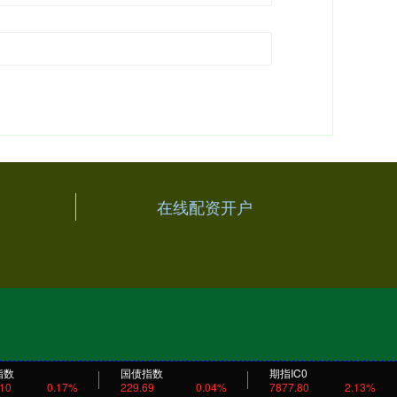
在线配资开户
指数
国债指数
期指IC0
.10
0.17%
229.69
0.04%
7877.80
2.13%