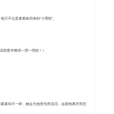
他只不过是素素捡回来的“小黑蛇”。
些话把夜华整得一愣一愣的！）
而素素却不一样，她会为他受伤而流泪，会因他离开而悲