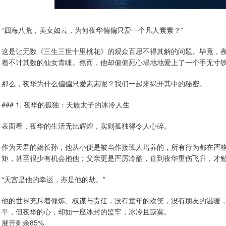
“四海八荒，美女如云，为何夜华偏偏只爱一个凡人素素？”
这是让无数《三生三世十里桃花》的观众百思不得其解的问题。毕竟，
着不计其数的仙女青睐。然而，他却偏偏死心塌地地爱上了一个手无寸
那么，夜华为什么偏偏只爱素素呢？我们一起来揭开其中的秘密。
### 1. 夜华的孤独：天族太子的冰冷人生
表面看，夜华的生活无比辉煌，实则孤独得令人心碎。
作为天君的嫡长孙，他从小便是被当作接班人培养的，所有行为都在严
矩，甚至很少有机会抱他；父亲更是严厉冷酷，直到夜华重伤飞升，才
“天宫是他的幸运，亦是他的劫。”
他的世界充斥着修炼、权谋与责任，没有童年的欢笑，没有朋友的温暖
平，但夜华的心，却如一座冰封的监牢，冰冷且寂寞。
展开剩余85%