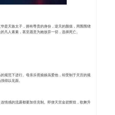
夜华是天族太子，拥有尊贵的身份，逆天的颜值，周围围绕
铁的凡人素素，甚至愿意为她放弃一切，选择死亡。
格的规范下进行。母亲乐胥娘娘虽爱他，却受制于天宫的规
勉强得以见面。
，连情感的流露都要加倍克制。即便天宫金碧辉煌，歌舞升