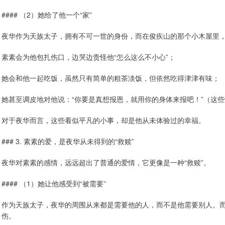
#### （2）她给了他一个“家”
夜华作为天族太子，拥有不可一世的身份，而在俊疾山的那个小木屋里，
素素会为他包扎伤口，边哭边责怪他“怎么这么不小心”；
她会和他一起吃饭，虽然只有简单的粗茶淡饭，但依然吃得津津有味；
她甚至调皮地对他说：“你要是真想报恩，就用你的身体来报吧！”（这
对于夜华而言，这些看似平凡的小事，却是他从未体验过的幸福。
### 3. 素素的爱，是夜华从未得到的“救赎”
夜华对素素的感情，远远超出了普通的爱情，它更像是一种“救赎”。
#### （1）她让他感受到“被需要”
作为天族太子，夜华的周围从来都是需要他的人，而不是他需要别人。
伤。