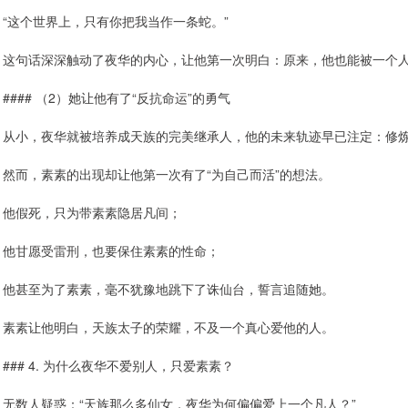
“这个世界上，只有你把我当作一条蛇。”
这句话深深触动了夜华的内心，让他第一次明白：原来，他也能被一个
#### （2）她让他有了“反抗命运”的勇气
从小，夜华就被培养成天族的完美继承人，他的未来轨迹早已注定：修
然而，素素的出现却让他第一次有了“为自己而活”的想法。
他假死，只为带素素隐居凡间；
他甘愿受雷刑，也要保住素素的性命；
他甚至为了素素，毫不犹豫地跳下了诛仙台，誓言追随她。
素素让他明白，天族太子的荣耀，不及一个真心爱他的人。
### 4. 为什么夜华不爱别人，只爱素素？
无数人疑惑：“天族那么多仙女，夜华为何偏偏爱上一个凡人？”