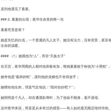
直到他遇见了素素。
### 2. 素素的出现：夜华生命里的唯一光
素素究竟是谁？
她是失忆的白浅，一个普通的凡人女子。她没有法力，没有背景，甚至
生命的温暖。
#### （1）她视他为“人”，而非“天族太子”
在天宫，夜华周围的人都对他恭敬有加，唯独素素敢于称他为“小黑蛇”
她夸他是“最帅的蛇”，摸到他的龙鳞也不舍得放手；
她喂给他生肉，理直气壮地说：“我对你好吧？”；
她明明是个凡人，却在遭遇欺辱时，为了他奋不顾身，毫不退缩。
这对夜华来说，简直是从未有过的感觉——有人如此毫无顾忌地对待他