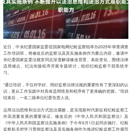
近日，中央纪委国家监委驻国家电网纪检监察组举办2025年审查调查
工作培训班，将修改后的监察法及其实施条例作为重点内容，邀请中
央纪委国家监委法规室同志深度解读修改背景、条款变化，围绕法律
适用难点、纪法衔接程序开展专题研讨，组织纪检监察干部系统学
习。
“通过培训，不仅对学好、用好监察法律法规的重要性有了更深刻的认
识，更从工作实践中对具体适用情形和程序有了更准确的把握。”培训
结束后，一名二级单位纪委负责人说。
运用法治思维和法治方式惩治腐败，是实现新时代新征程纪检监察工
作高质量发展的重要保证。修改后的《中华人民共和国监察法》及
《中华人民共和国监察法实施条例》于今年6月1日起同步施行。纪检
监察机关把学习贯彻监察法及其实施条例作为推进纪检监察工作规范