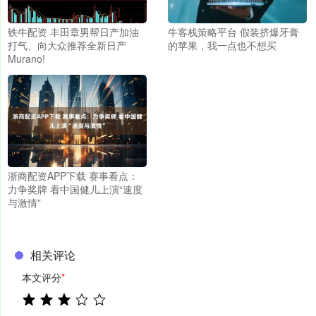
铁牛配资 丰田章男帮日产加油
牛客栈策略平台 假装挤爆牙膏
打气、向大众推荐全新日产
的苹果，我一点也不想买
Murano!
浙商配资APP下载 赛事看点：
力争奖牌 看中国健儿上演“速度
与激情”
相关评论
本文评分
*