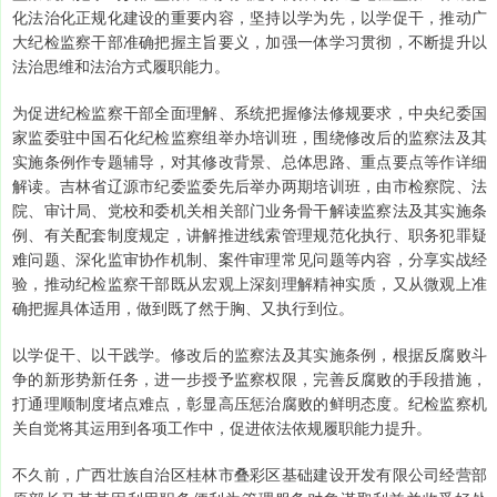
化法治化正规化建设的重要内容，坚持以学为先，以学促干，推动广
大纪检监察干部准确把握主旨要义，加强一体学习贯彻，不断提升以
法治思维和法治方式履职能力。
为促进纪检监察干部全面理解、系统把握修法修规要求，中央纪委国
家监委驻中国石化纪检监察组举办培训班，围绕修改后的监察法及其
实施条例作专题辅导，对其修改背景、总体思路、重点要点等作详细
解读。吉林省辽源市纪委监委先后举办两期培训班，由市检察院、法
院、审计局、党校和委机关相关部门业务骨干解读监察法及其实施条
例、有关配套制度规定，讲解推进线索管理规范化执行、职务犯罪疑
难问题、深化监审协作机制、案件审理常见问题等内容，分享实战经
验，推动纪检监察干部既从宏观上深刻理解精神实质，又从微观上准
确把握具体适用，做到既了然于胸、又执行到位。
以学促干、以干践学。修改后的监察法及其实施条例，根据反腐败斗
争的新形势新任务，进一步授予监察权限，完善反腐败的手段措施，
打通理顺制度堵点难点，彰显高压惩治腐败的鲜明态度。纪检监察机
关自觉将其运用到各项工作中，促进依法依规履职能力提升。
不久前，广西壮族自治区桂林市叠彩区基础建设开发有限公司经营部