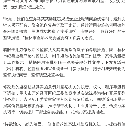
原部长马某某因利用职务便利为管理服务对象谋取利益并收受好处
费，受到政务记过处分。
“此前，我们在查办马某某涉嫌违规接受企业吃请问题线索时，遇到关
键人员不配合、资金流向复杂等取证难题。通过运用实施条例明确的
多种调查措施，最终成功构建了‘接受请托—违规评分—收取好处’的完
整证据链。”桂林市叠彩区纪委监委有关负责同志说。
着眼于用好修改后的监察法及其实施条例赋予的各项措施手段，桂林
市纪委监委严格对照法规，制作规范措施使用工作提示、案件质量提
升工作提示、措施使用审批权限一览表等规范性文件，下发各派驻
（出）机构、监督检查和审查调查部门参照执行，把学习成效转化为
监督执纪问责、监督调查处置本领。
修改后的监察法及其实施条例对监察机关的职责、权限、程序等进行
了调整，重庆市万盛经开区纪工委监察室以实战练兵为核心开展系列
业务培训。该区纪工委监察室按片区划分练兵单元，围绕适用场景开
展案例复盘与模拟办案，推行帮带机制，由业务骨干手把手传授办案
技巧等，切实提升干部业务实操能力，推动办案提质增效。
“将欲治人，必先治己。”修改后的监察法对监察机关进一步提出行使