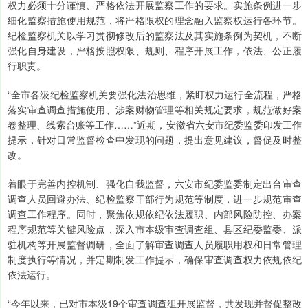
权力必须十分谨慎、严格依法开展监察工作的要求。实施条例进一步
细化监察措施使用规范，将严格限权的理念融入监察权运行各环节。
纪检监察机关以学习贯彻修改后的监察法及其实施条例为契机，不断
强化自身建设，严格按照权限、规则、程序开展工作，依法、公正履
行职责。
“全市各级纪检监察机关要强化法治思维，紧盯权力运行全流程，严格
落实审查调查措施使用、涉案财物管理等相关规定要求，规范做好案
卷整理、线索台账等工作……”近期，安徽省六安市纪委监委印发工作
提示，针对日常监督检查中发现的问题，提出意见建议，督促及时整
改。
着眼于完善内控机制、强化自我监督，六安市纪委监委制定出台审查
调查人员回避办法、纪检监察干部行为规范等制度，进一步规范审查
调查工作程序。同时，聚焦依规依纪依法履职、内部风险防控、办案
程序规范等关键风险点，深入市本级审查调查组、县区纪委监委、派
驻机构等开展监督调研，全面了解审查调查人员履职用权和日常管理
制度执行等情况，并定期制发工作提示，确保审查调查权力依规依纪
依法运行。
“今年以来，已对市本级19个审查调查组开展监督，共发现并督促整改