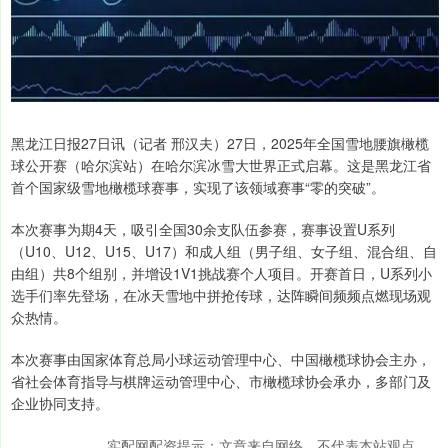
黑龙江日报27日讯（记者 邢汉夫）27日，2025年全国雪地腰旗橄榄
球公开赛（哈尔滨站）在哈尔滨冰雪大世界正式启幕。这是黑龙江省
首个国家级雪地橄榄球赛事，实现了该领域赛事“零的突破”。
本次赛事为期4天，吸引全国30余支队伍参赛，赛事设置U系列
（U10、U12、U15、U17）和成人组（男子组、女子组、混合组、自
由组）共8个组别，并增设1V1挑战赛个人项目。开赛首日，U系列小
选手们率先登场，在冰天雪地中拼抢传球，达阵瞬间频频点燃现场观
众热情。
本次赛事由国家体育总局小球运动管理中心、中国橄榄球协会主办，
省社会体育指导与棋牌运动管理中心、市橄榄球协会承办，多部门及
企业协同支持。
实配网配资提示：文章来自网络，不代表本站观点。