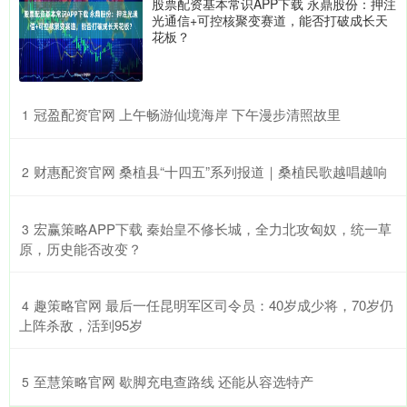
股票配资基本常识APP下载 永鼎股份：押注
光通信+可控核聚变赛道，能否打破成长天
花板？
​冠盈配资官网 上午畅游仙境海岸 下午漫步清照故里
1
​财惠配资官网 桑植县“十四五”系列报道｜桑植民歌越唱越响
2
​宏赢策略APP下载 秦始皇不修长城，全力北攻匈奴，统一草
3
原，历史能否改变？
​趣策略官网 最后一任昆明军区司令员：40岁成少将，70岁仍
4
上阵杀敌，活到95岁
​至慧策略官网 歇脚充电查路线 还能从容选特产
5