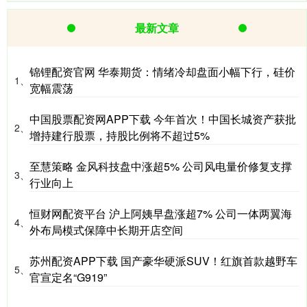
最新文章
锦锂配资官网 华泰期货：情绪冷却盘面小幅下行，硅价
1、
宽幅震荡
中国股票配资网APP下载 今年首次！中国长城资产获批
2、
增持建行股票，持股比例将不超过5%
至慧策略 金风科技盘中涨超5% 公司风电量价修复支撑
3、
行业向上
恒财网配资平台 沪上阿姨早盘涨超7% 公司一体两翼海
4、
外布局模式保障中长期开店空间
苏州配资APP下载 国产豪华硬派SUV！红旗首款越野车
5、
官宣定名“G919”