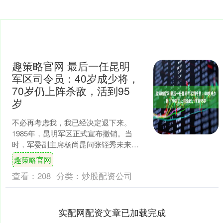
趣策略官网 最后一任昆明
军区司令员：40岁成少将，
70岁仍上阵杀敌，活到95
岁
不必再考虑我，我已经决定退下来。
1985年，昆明军区正式宣布撤销。当
时，军委副主席杨尚昆问张铚秀未来的
打算，他坚定地说道了这番话。 展开剩
趣策略官网
余76% 退休后不久，....
查看：
208
分类：
炒股配资公司
实配网配资文章已加载完成