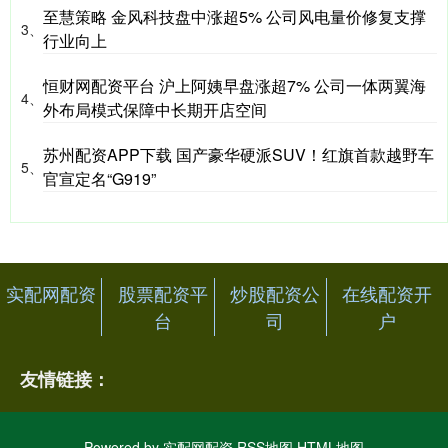
至慧策略 金风科技盘中涨超5% 公司风电量价修复支撑
3、
行业向上
恒财网配资平台 沪上阿姨早盘涨超7% 公司一体两翼海
4、
外布局模式保障中长期开店空间
苏州配资APP下载 国产豪华硬派SUV！红旗首款越野车
5、
官宣定名“G919”
实配网配资
股票配资平
炒股配资公
在线配资开
台
司
户
友情链接：
Powered by
实配网配资
RSS地图
HTML地图