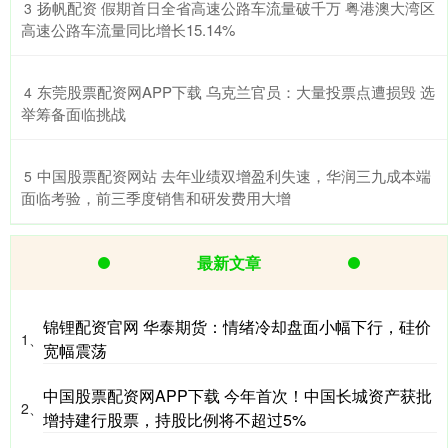
​扬帆配资 假期首日全省高速公路车流量破千万 粤港澳大湾区
3
高速公路车流量同比增长15.14%
​东莞股票配资网APP下载 乌克兰官员：大量投票点遭损毁 选
4
举筹备面临挑战
​中国股票配资网站 去年业绩双增盈利失速，华润三九成本端
5
面临考验，前三季度销售和研发费用大增
最新文章
锦锂配资官网 华泰期货：情绪冷却盘面小幅下行，硅价
1、
宽幅震荡
中国股票配资网APP下载 今年首次！中国长城资产获批
2、
增持建行股票，持股比例将不超过5%