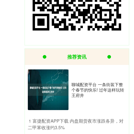
推荐资讯
聊城配资平台 一条街装下整
个春节的快乐! 过年这样玩转
王府井
​富捷配资APP下载 内盘期货夜市涨跌各异，对
1
二甲苯收涨约3.5%