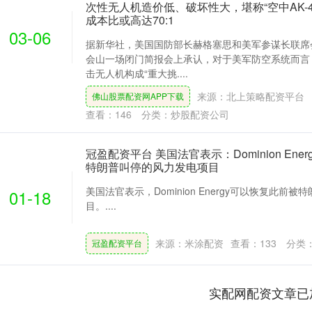
次性无人机造价低、破坏性大，堪称“空中AK-
成本比或高达70:1
03-06
据新华社，美国国防部长赫格塞思和美军参谋长联席
会山一场闭门简报会上承认，对于美军防空系统而言，
击无人机构成“重大挑....
来源：北上策略配资平台
佛山股票配资网APP下载
查看：
146
分类：
炒股配资公司
冠盈配资平台 美国法官表示：Dominion Ene
特朗普叫停的风力发电项目
美国法官表示，Dominion Energy可以恢复此前
01-18
目。....
来源：米涂配资
查看：
133
分类
冠盈配资平台
实配网配资文章已