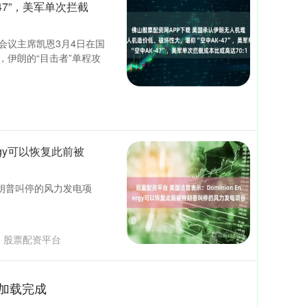
47”，美军单次拦截
会议主席凯恩3月4日在国
伊朗的“目击者”单程攻
rgy可以恢复此前被
被特朗普叫停的风力发电项
：
股票配资平台
加载完成