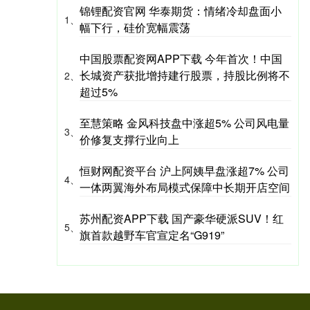
锦锂配资官网 华泰期货：情绪冷却盘面小
1、
幅下行，硅价宽幅震荡
中国股票配资网APP下载 今年首次！中国
长城资产获批增持建行股票，持股比例将不
2、
超过5%
至慧策略 金风科技盘中涨超5% 公司风电量
3、
价修复支撑行业向上
恒财网配资平台 沪上阿姨早盘涨超7% 公司
4、
一体两翼海外布局模式保障中长期开店空间
苏州配资APP下载 国产豪华硬派SUV！红
5、
旗首款越野车官宣定名“G919”