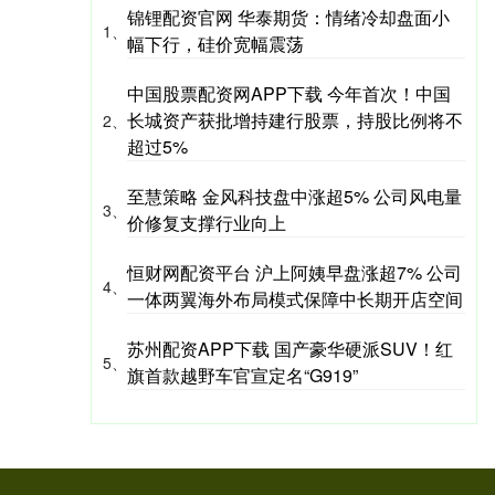
锦锂配资官网 华泰期货：情绪冷却盘面小
1、
幅下行，硅价宽幅震荡
中国股票配资网APP下载 今年首次！中国
长城资产获批增持建行股票，持股比例将不
2、
超过5%
至慧策略 金风科技盘中涨超5% 公司风电量
3、
价修复支撑行业向上
恒财网配资平台 沪上阿姨早盘涨超7% 公司
4、
一体两翼海外布局模式保障中长期开店空间
苏州配资APP下载 国产豪华硬派SUV！红
5、
旗首款越野车官宣定名“G919”