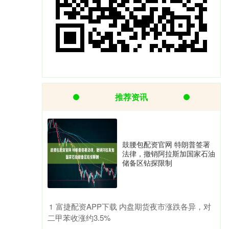
推荐资讯
鼓腰包配资官网 特朗普签署
法律，撤销阿拉斯加国家石油
储备区钻探限制
​富捷配资APP下载 内盘期货夜市涨跌各异，对
1
二甲苯收涨约3.5%