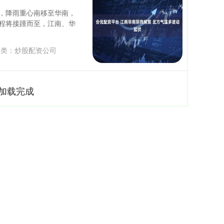
减，降雨重心南移至华南，
程将接踵而至，江南、华
类：
炒股配资公司
加载完成