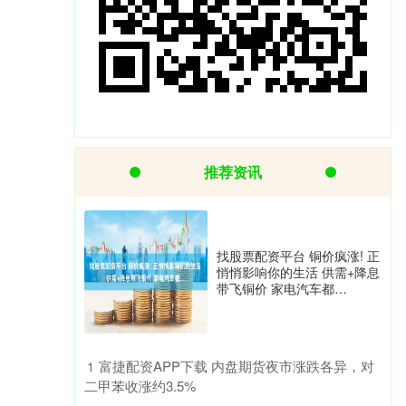
推荐资讯
找股票配资平台 铜价疯涨! 正
悄悄影响你的生活 供需+降息
带飞铜价 家电汽车都…
​富捷配资APP下载 内盘期货夜市涨跌各异，对
1
二甲苯收涨约3.5%