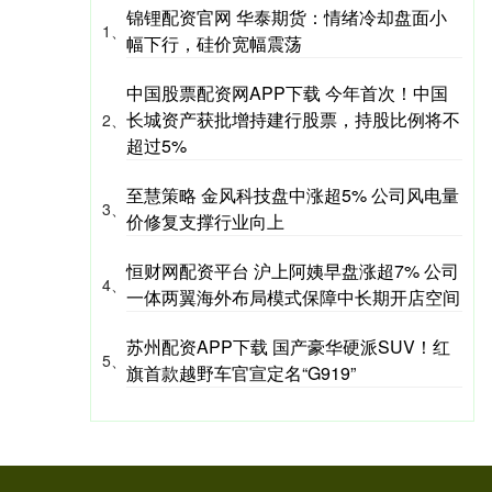
锦锂配资官网 华泰期货：情绪冷却盘面小
1、
幅下行，硅价宽幅震荡
中国股票配资网APP下载 今年首次！中国
长城资产获批增持建行股票，持股比例将不
2、
超过5%
至慧策略 金风科技盘中涨超5% 公司风电量
3、
价修复支撑行业向上
恒财网配资平台 沪上阿姨早盘涨超7% 公司
4、
一体两翼海外布局模式保障中长期开店空间
苏州配资APP下载 国产豪华硬派SUV！红
5、
旗首款越野车官宣定名“G919”