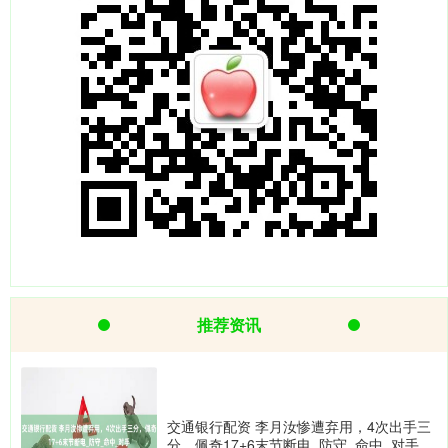
推荐资讯
交通银行配资 李月汝惨遭弃用，4次出手三
分，佩奇17+6末节断电_防守_命中_对手