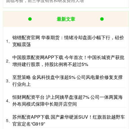
面临考验，前三季度销售和研发费用大增
最新文章
锦锂配资官网 华泰期货：情绪冷却盘面小幅下行，硅价
1、
宽幅震荡
中国股票配资网APP下载 今年首次！中国长城资产获批
2、
增持建行股票，持股比例将不超过5%
至慧策略 金风科技盘中涨超5% 公司风电量价修复支撑
3、
行业向上
恒财网配资平台 沪上阿姨早盘涨超7% 公司一体两翼海
4、
外布局模式保障中长期开店空间
苏州配资APP下载 国产豪华硬派SUV！红旗首款越野车
5、
官宣定名“G919”