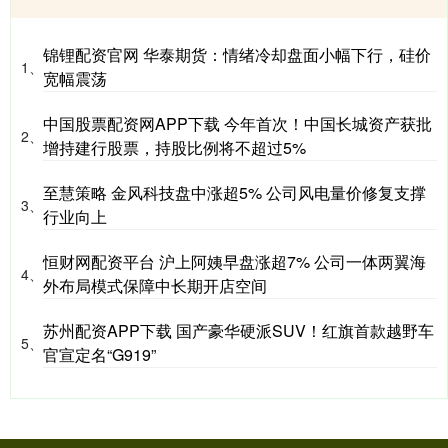
锦锂配资官网 华泰期货：情绪冷却盘面小幅下行，硅价
1、
宽幅震荡
中国股票配资网APP下载 今年首次！中国长城资产获批
2、
增持建行股票，持股比例将不超过5%
至慧策略 金风科技盘中涨超5% 公司风电量价修复支撑
3、
行业向上
恒财网配资平台 沪上阿姨早盘涨超7% 公司一体两翼海
4、
外布局模式保障中长期开店空间
苏州配资APP下载 国产豪华硬派SUV！红旗首款越野车
5、
官宣定名“G919”