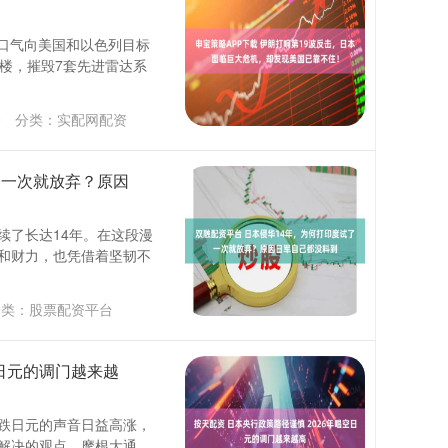
一口气向美国和以色列目标
楼，摧毁7套先进雷达系
0
分类：
实配网配资
了一次就放弃？原因
续了长达14年。在这段漫
和财力，也凭借着坚韧不
类：
股票配资平台
空日元的调门越来越
跌日元的声音日益高涨，
解决的观点。摩根大通、