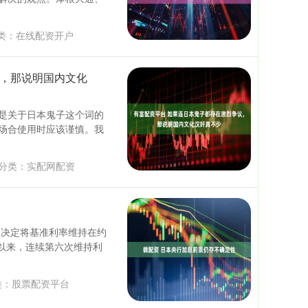
类：
在线配资开户
议，那说明国内文化
是关于日本鬼子这个词的
场合使用时应该谨慎。我
分类：
实配网配资
，决定将基准利率维持在约
率以来，连续第六次维持利
类：
股票配资平台