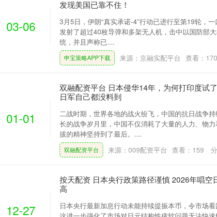
发现美国已靠不住！
3月5日，伊朗“真实承诺-4”行动已进行至第19轮，
03-06
发射了超过40枚导弹和多架无人机，击中以国防部大
统，并且声称已....
来源：京融实配平台
查看：
17
申宝策略APP下载
双融配资平台 日本侵华14年，为何打印度试
日军自己都没料到
二战时期，世界各地的战火纷飞，中国的抗日战争持
01-01
长的战争岁月里，中国不仅消耗了大量的人力、物力
拔的精神坚持到了最后。....
来源：009配资平台
查看：
159
分
双融配资平台
按天配资 日本央行政策路径谨慎 2026年唱
高
日本央行最新加息行动未能持续提振本币，令市场看
12-27
这进一步强化了市场对日元结构性疲软问题无法快速