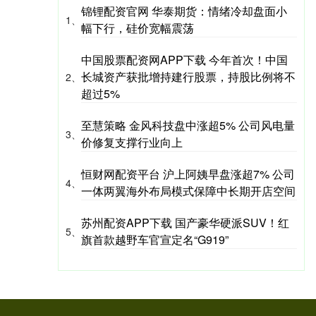
锦锂配资官网 华泰期货：情绪冷却盘面小
1、
幅下行，硅价宽幅震荡
中国股票配资网APP下载 今年首次！中国
长城资产获批增持建行股票，持股比例将不
2、
超过5%
至慧策略 金风科技盘中涨超5% 公司风电量
3、
价修复支撑行业向上
恒财网配资平台 沪上阿姨早盘涨超7% 公司
4、
一体两翼海外布局模式保障中长期开店空间
苏州配资APP下载 国产豪华硬派SUV！红
5、
旗首款越野车官宣定名“G919”