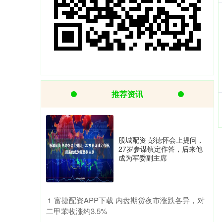
推荐资讯
股城配资 彭德怀会上提问，
27岁参谋镇定作答，后来他
成为军委副主席
​富捷配资APP下载 内盘期货夜市涨跌各异，对
1
二甲苯收涨约3.5%