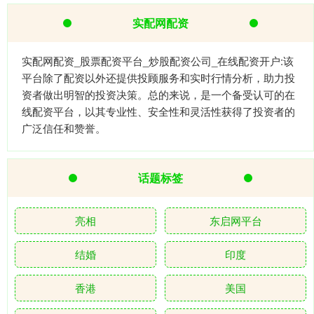
实配网配资
实配网配资_股票配资平台_炒股配资公司_在线配资开户:该
平台除了配资以外还提供投顾服务和实时行情分析，助力投
资者做出明智的投资决策。总的来说，是一个备受认可的在
线配资平台，以其专业性、安全性和灵活性获得了投资者的
广泛信任和赞誉。
话题标签
亮相
东启网平台
结婚
印度
香港
美国