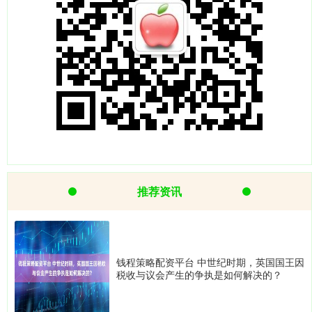
推荐资讯
钱程策略配资平台 中世纪时期，英国国王因
税收与议会产生的争执是如何解决的？