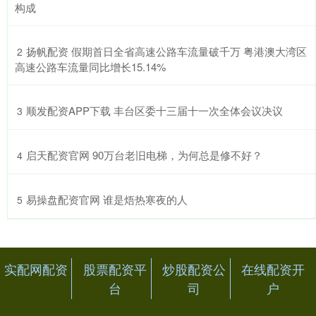
构成
​扬帆配资 假期首日全省高速公路车流量破千万 粤港澳大湾区
2
高速公路车流量同比增长15.14%
​顺发配资APP下载 丰台区委十三届十一次全体会议决议
3
​启天配资官网 90万台老旧电梯，为何总是修不好？
4
​易操盘配资官网 谁是焐热寒夜的人
5
实配网配资
股票配资平
炒股配资公
在线配资开
台
司
户