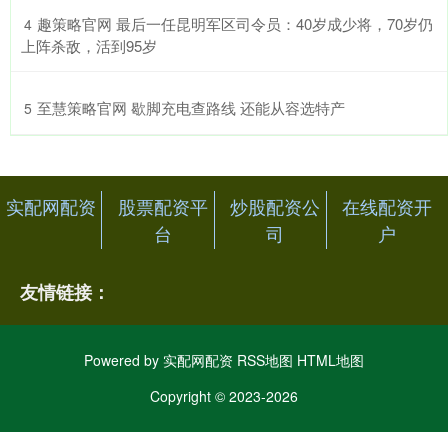
​趣策略官网 最后一任昆明军区司令员：40岁成少将，70岁仍
4
上阵杀敌，活到95岁
​至慧策略官网 歇脚充电查路线 还能从容选特产
5
实配网配资
股票配资平
炒股配资公
在线配资开
台
司
户
友情链接：
Powered by
实配网配资
RSS地图
HTML地图
Copyright
© 2023-2026