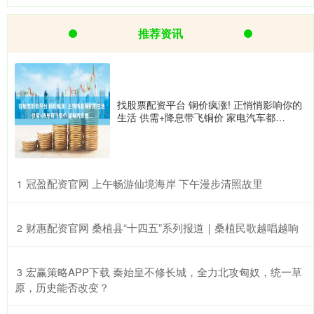
推荐资讯
找股票配资平台 铜价疯涨! 正悄悄影响你的
生活 供需+降息带飞铜价 家电汽车都…
​冠盈配资官网 上午畅游仙境海岸 下午漫步清照故里
1
​财惠配资官网 桑植县“十四五”系列报道｜桑植民歌越唱越响
2
​宏赢策略APP下载 秦始皇不修长城，全力北攻匈奴，统一草
3
原，历史能否改变？