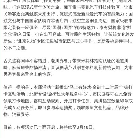
味，打造沉浸式新年体验之旅。懂车帝与零跑汽车科技体验区，让市
民游客近距离触摸未来出行，沉浸式感受新能源汽车的智能魅力；国
航文创与中国国家队特许零售店内，航空主题创意周边、国家级赛事
限定装备一应俱全，尽显“国潮+国赛”的独特魅力；泰有财将非遗“财
文化”融入日常，打造出可穿戴、可收藏的生活好物，让传统文化焕发
新生；“北京礼物”专区汇集城市记忆与匠心手作，是新春挑选伴手礼
的不二之选。
舌尖盛宴同样不容错过，老川办餐厅带来米其林指南认证的地道川
味，麻辣鲜香酣畅淋漓；喜识糖葫芦以创意馅料刷新传统认知，为市
民游客带来舌尖上的惊喜。
值得一提的是，本届活动全新推出“马上有好戏·金街十二时辰”全街打
卡互动活动，北街专设“金街过大年服务中心”，市民游客可在此免费
领取打卡地图、咨询互动规则、开启打卡任务。集满指定数量印章或
完成互动任务后，即可参与幸运抽奖，领取限量文创礼品、品牌好
物、消费券等.
目前，各项活动已全面开启，将持续至3月18日。