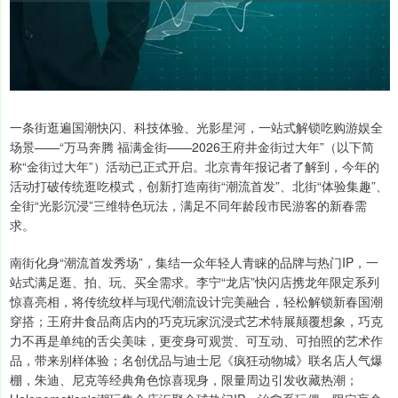
一条街逛遍国潮快闪、科技体验、光影星河，一站式解锁吃购游娱全
场景——“万马奔腾 福满金街——2026王府井金街过大年”（以下简
称“金街过大年”）活动已正式开启。北京青年报记者了解到，今年的
活动打破传统逛吃模式，创新打造南街“潮流首发”、北街“体验集趣”、
全街“光影沉浸”三维特色玩法，满足不同年龄段市民游客的新春需
求。
南街化身“潮流首发秀场”，集结一众年轻人青睐的品牌与热门IP，一
站式满足逛、拍、玩、买全需求。李宁“龙店”快闪店携龙年限定系列
惊喜亮相，将传统纹样与现代潮流设计完美融合，轻松解锁新春国潮
穿搭；王府井食品商店内的巧克玩家沉浸式艺术特展颠覆想象，巧克
力不再是单纯的舌尖美味，更变身可观赏、可互动、可拍照的艺术作
品，带来别样体验；名创优品与迪士尼《疯狂动物城》联名店人气爆
棚，朱迪、尼克等经典角色惊喜现身，限量周边引发收藏热潮；