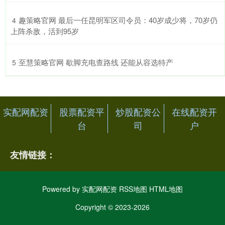
​趣策略官网 最后一任昆明军区司令员：40岁成少将，70岁仍
4
上阵杀敌，活到95岁
​至慧策略官网 歇脚充电查路线 还能从容选特产
5
实配网配资
股票配资平
炒股配资公
在线配资开
台
司
户
友情链接：
Powered by
实配网配资
RSS地图
HTML地图
Copyright
© 2023-2026