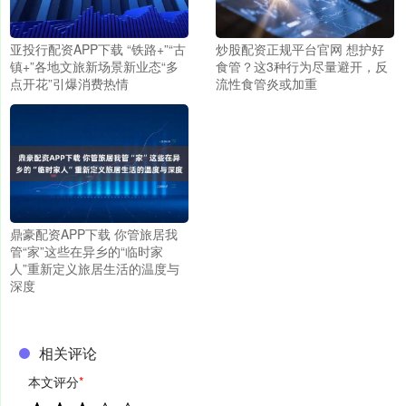
亚投行配资APP下载 “铁路+”“古
炒股配资正规平台官网 想护好
镇+”各地文旅新场景新业态“多
食管？这3种行为尽量避开，反
点开花”引爆消费热情
流性食管炎或加重
鼎豪配资APP下载 你管旅居我
管“家”这些在异乡的“临时家
人”重新定义旅居生活的温度与
深度
相关评论
本文评分
*