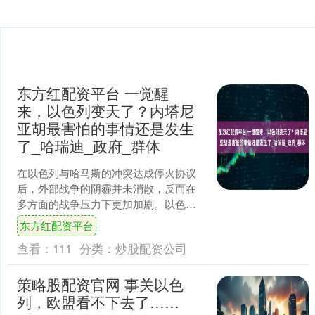
东方红配资平台 一觉醒
来，以色列变天了？内塔尼
亚胡最害怕的事情还是发生
了_哈瑞迪_政府_群体
在以色列与哈马斯的冲突达成停火协议
后，外部战争的阴霾并未消散，反而在
多方面的战争压力下更加加剧。以色列
的政治局势更是风云变幻，国内外战火
东方红配资平台
持续燃烧，而内部因哈瑞迪....
查看：
111
分类：
炒股配资公司
策略股配资官网 事关以色
列，欧盟看不下去了……