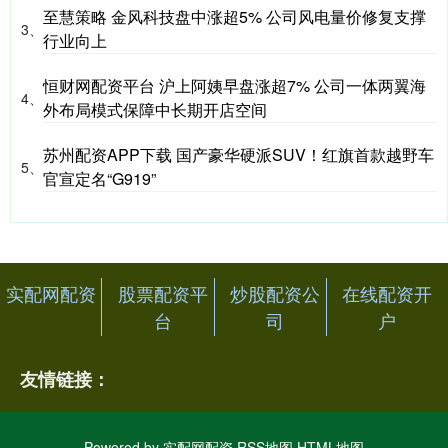
至慧策略 金风科技盘中涨超5% 公司风电量价修复支撑
3、
行业向上
恒财网配资平台 沪上阿姨早盘涨超7% 公司一体两翼海
4、
外布局模式保障中长期开店空间
苏州配资APP下载 国产豪华硬派SUV！红旗首款越野车
5、
官宣定名“G919”
实配网配资
股票配资平
炒股配资公
在线配资开
台
司
户
友情链接：
Powered by
实配网配资
RSS地图
HTML地图