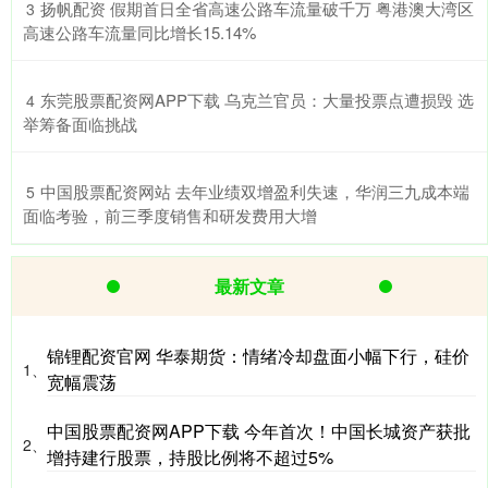
​扬帆配资 假期首日全省高速公路车流量破千万 粤港澳大湾区
3
高速公路车流量同比增长15.14%
​东莞股票配资网APP下载 乌克兰官员：大量投票点遭损毁 选
4
举筹备面临挑战
​中国股票配资网站 去年业绩双增盈利失速，华润三九成本端
5
面临考验，前三季度销售和研发费用大增
最新文章
锦锂配资官网 华泰期货：情绪冷却盘面小幅下行，硅价
1、
宽幅震荡
中国股票配资网APP下载 今年首次！中国长城资产获批
2、
增持建行股票，持股比例将不超过5%