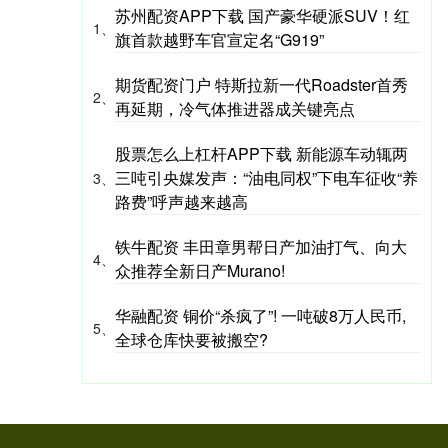
苏州配资APP下载 国产豪华硬派SUV！红
1、
旗首款越野车官宣定名“G919”
期货配资门户 特斯拉新一代Roadster首秀
2、
再延期，冷气体推进器成关键亮点
股票怎么上杠杆APP下载 新能源车动辄两
三吨引央媒发声：“油电同权”下电车征收“养
3、
路费”呼声越来越高
铁牛配资 丰田章男帮日产加油打气、向大
4、
众推荐全新日产Murano!
华融配资 铜价“杀疯了”! 一吨破8万人民币,
5、
全球仓库快要被搬空?