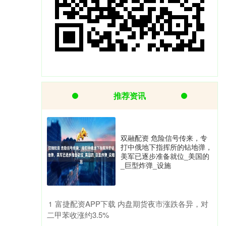
推荐资讯
双融配资 危险信号传来，专
打中俄地下指挥所的钻地弹，
美军已逐步准备就位_美国的
_巨型炸弹_设施
​富捷配资APP下载 内盘期货夜市涨跌各异，对
1
二甲苯收涨约3.5%