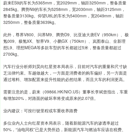
蔚来ES9的车长为5365mm，宽2029mm，轴距3250mm，整备质量
2845kg。腾势N9的车长为5258mm，宽2030mm，轴距3125mm，
整备质量3130kg。仰望U8L的车长为5400mm，宽2049mm，轴距
3250mm，整备质量3639kg。
此外，尊界V800、问界M9、腾势D9、比亚迪大唐EV（950km）、极
氪009、极氪9X、智界V9、小鹏GX（750km）、岚图泰山、全新理
想L9、理想MEGA等多款车型的车长都超过5米，整备质量都超过
2700kg。
汽车行业分析师刘昊向红星资本局表示，目前对汽车的重量和尺寸缺
乏法律约束。车越做越大，一方面是消费者的购车偏好，另一方面是
通过堆料、增加配置来提升性能的必然结果，而且大车的利润更高。
需要注意的是，蔚来（09866.HK/NIO.US）董事长李斌曾指出，车重
每增加20%，对路面的破坏率将变成原来的2.07倍。
业内建议：可按行驶里程或车重收养路费
多位业内人士向红星资本局表示，随着新能源汽车的渗透率超过
50%，“油电同权”已是大势所趋，新能源汽车与燃油车应该在税费、