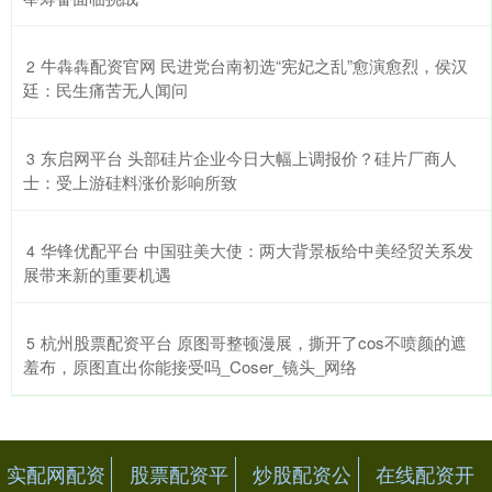
​牛犇犇配资官网 民进党台南初选“宪妃之乱”愈演愈烈，侯汉
2
廷：民生痛苦无人闻问
​东启网平台 头部硅片企业今日大幅上调报价？硅片厂商人
3
士：受上游硅料涨价影响所致
​华锋优配平台 中国驻美大使：两大背景板给中美经贸关系发
4
展带来新的重要机遇
​杭州股票配资平台 原图哥整顿漫展，撕开了cos不喷颜的遮
5
羞布，原图直出你能接受吗_Coser_镜头_网络
实配网配资
股票配资平
炒股配资公
在线配资开