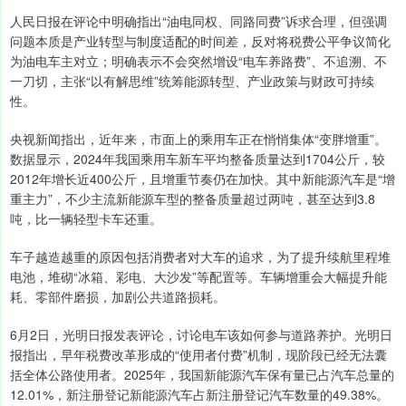
人民日报在评论中明确指出“油电同权、同路同费”诉求合理，但强调
问题本质是‌产业转型与制度适配的时间差，反对将税费公平争议简化
为油电车主对立；明确表示‌不会突然增设“电车养路费”、不追溯、不
一刀切‌，主张“以有解思维”统筹能源转型、产业政策与财政可持续
性。
央视新闻指出，近年来，市面上的乘用车正在悄悄集体“变胖增重”。
数据显示，2024年我国乘用车新车平均整备质量达到1704公斤，较
2012年增长近400公斤，且增重节奏仍在加快。其中新能源汽车是“增
重主力”，不少主流新能源车型的整备质量超过两吨，甚至达到3.8
吨，比一辆轻型卡车还重。
车子越造越重的原因包括消费者对大车的追求，为了提升续航里程堆
电池，堆砌“冰箱、彩电、大沙发”等配置等。车辆增重会大幅提升能
耗、零部件磨损，加剧公共道路损耗。
6月2日，光明日报发表评论，讨论电车该如何参与道路养护。光明日
报指出，早年税费改革形成的“使用者付费”机制，现阶段已经无法囊
括全体公路使用者。2025年，我国新能源汽车保有量已占汽车总量的
12.01%，新注册登记新能源汽车占新注册登记汽车数量的49.38%。