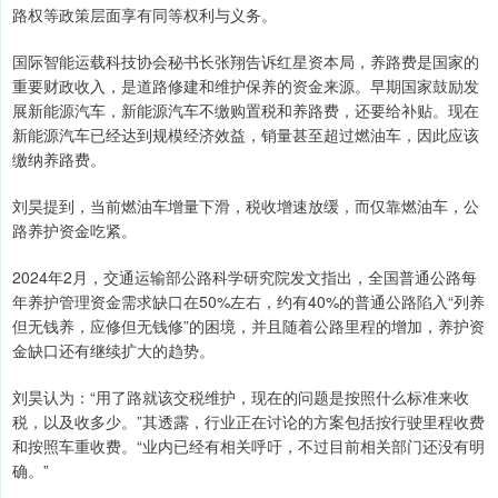
路权等政策层面享有同等权利与义务。
国际智能运载科技协会秘书长张翔告诉红星资本局，养路费是国家的
重要财政收入，是道路修建和维护保养的资金来源。早期国家鼓励发
展新能源汽车，新能源汽车不缴购置税和养路费，还要给补贴。现在
新能源汽车已经达到规模经济效益，销量甚至超过燃油车，因此应该
缴纳养路费。
刘昊提到，当前燃油车增量下滑，税收增速放缓，而仅靠燃油车，公
路养护资金吃紧。
2024年2月，交通运输部公路科学研究院发文指出，全国普通公路每
年养护管理资金需求缺口在50%左右，约有40%的普通公路陷入“列养
但无钱养，应修但无钱修”的困境，并且随着公路里程的增加，养护资
金缺口还有继续扩大的趋势。
刘昊认为：“用了路就该交税维护，现在的问题是按照什么标准来收
税，以及收多少。”其透露，行业正在讨论的方案包括按行驶里程收费
和按照车重收费。“业内已经有相关呼吁，不过目前相关部门还没有明
确。”