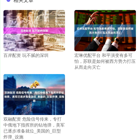
百岸配资 玩不腻的深圳
宏琳优配平台 和平演变有多可
怕，苏联是如何被西方势力打压
从而走向灭亡
双融配资 危险信号传来，专打
中俄地下指挥所的钻地弹，美军
已逐步准备就位_美国的_巨型
炸弹_设施