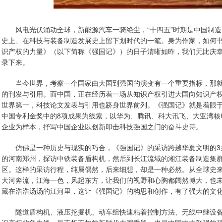
风电光伏涌动全球，新能源汽车一骑绝尘，“十四五”时期是中国制造
史上、在科技与装备制造发展史上留下划时代的一笔。身为作家，如何
识产权的力量》（以下简称《强国记》）的日子清晰如昨，我们无比庆
录下来。
当今世界，考察一个国家由大国到强国的演变有一个重要指标，那就
的刊发与引用。而中国，正在经历着一场从知识产权引进大国向知识产权
世界第一，科技论文发表与引用也跻身世界前列。《强国记》就是着眼
中国专利金奖中的8项成果为线索，以华为、腾讯、科大讯飞、大亚湾核
企业为样本，抒写中国企业以创新叩击科技强国之门的奋斗史诗。
仿佛是一种历史与现实的巧合，《强国记》的采访跨越华夏文明的3
的河南郑州，探访中铁装备盾构机，然后到长江流域的湘江装备制造集
区。这样的采访行程，纯属偶然，后来细想，却是一种必然。从全球史
大河奔流，江海一色，风起东方，让我们的视野和心胸都阔然博大，也
藏在浩浩汤汤的江河里，这让《强国记》的构思和创作，有了强大的文
隧道盾构机、液压挖掘机、动车组快速粘着控制方法、无线中继设备