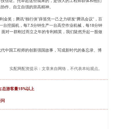
科技信证。托举起这些成果的，是强大的工程师群体和他们
结协作、自立自强的崇高精神。
金奖；腾讯“独行侠”薛笛凭一己之力研发“腾讯会议”，百
台挖掘机，每7.5分钟生产一台高空作业机械，每18分钟
，面对一群刚过而立之年的专利精英，我们陡然升起一股做
代中国工程师的创新强国故事，写成新时代的备忘录、博
实配网配资提示：文章来自网络，不代表本站观点。
占总游客量15%以上
疑问