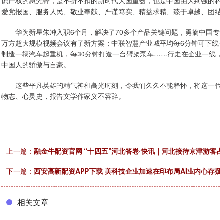
识产权的急先锋，是不折不扣的新时代大国重器，也是中国由大到强的
爱党报国、服务人民、敬业奉献、严谨笃实、精益求精、臻于卓越、团
华为新星朱冲入职6个月，解决了70多个产品关键问题，勇摘中国专利
万方超大规模视频会议有了新方案；中联智慧产业城平均每6分钟可下线一
制造一辆汽车起重机，每30分钟打造一台臂架泵车……行走在企业一线
中国人的骄傲与自豪。
这些平凡英雄的精气神和高光时刻，令我们久久不能释怀，将这一代
物志、心灵史，报告文学作家义不容辞。
上一篇：
融金牛配资官网 “十四五”河北答卷·快讯｜河北接待京津游客
下一篇：
西安高新配资APP下载 美科技企业加速在印布局AI业内心存
相关文章