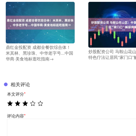
鼎红金投配资 成都全餐饮综合体！
炒股配资公司 马鞍山花
米其林、黑珍珠、中华老字号...中国
特色疗法让居民“家门口”
华商·美食地标逛吃指南→
相关评论
本文评分
*
评论内容
*