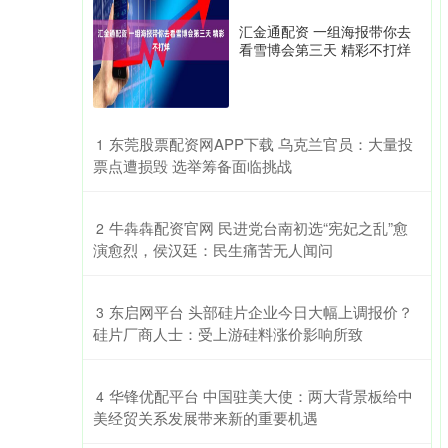
汇金通配资 一组海报带你去
看雪博会第三天 精彩不打烊
​东莞股票配资网APP下载 乌克兰官员：大量投
1
票点遭损毁 选举筹备面临挑战
​牛犇犇配资官网 民进党台南初选“宪妃之乱”愈
2
演愈烈，侯汉廷：民生痛苦无人闻问
​东启网平台 头部硅片企业今日大幅上调报价？
3
硅片厂商人士：受上游硅料涨价影响所致
​华锋优配平台 中国驻美大使：两大背景板给中
4
美经贸关系发展带来新的重要机遇