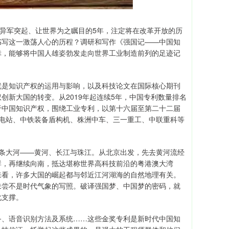
异军突起、让世界为之瞩目的5年，注定将在改革开放的历
书写这一激荡人心的历程？调研和写作《强国记——中国知
幸，能够将中国人雄姿勃发走向世界工业制造前列的足迹记
是知识产权的运用与影响，以及科技论文在国际核心期刊
创新大国的转变。从2019年起连续5年，中国专利数量排名
于中国知识产权，围绕工业专利，以第十六届至第二十二届
电站、中铁装备盾构机、株洲中车、三一重工、中联重科等
条大河——黄河、长江与珠江。从北京出发，先去黄河流经
群，再继续向南，抵达堪称世界高科技前沿的粤港澳大湾
来看，许多大国的崛起都与邻近江河湖海的自然地理有关。
未尝不是时代气象的写照。破译强国梦、中国梦的密码，就
化支撑。
、语音识别方法及系统……这些金奖专利是新时代中国知