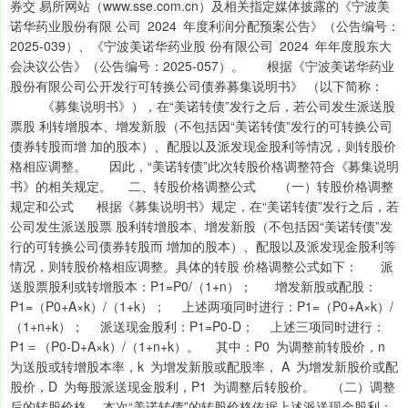
券交 易所网站（www.sse.com.cn）及相关指定媒体披露的《宁波美
诺华药业股份有限 公司 2024 年度利润分配预案公告》（公告编号：
2025-039）、《宁波美诺华药业股 份有限公司 2024 年年度股东大
会决议公告》（公告编号：2025-057）。 根据《宁波美诺华药业
股份有限公司公开发行可转换公司债券募集说明书》 （以下简称：
《募集说明书》），在“美诺转债”发行之后，若公司发生派送股
票股 利转增股本、增发新股（不包括因“美诺转债”发行的可转换公司
债券转股而增 加的股本）、配股以及派发现金股利等情况，则转股价
格相应调整。 因此，“美诺转债”此次转股价格调整符合《募集说明
书》的相关规定。 二、转股价格调整公式 （一）转股价格调整
规定和公式 根据《募集说明书》规定，在“美诺转债”发行之后，若
公司发生派送股票 股利转增股本、增发新股（不包括因“美诺转债”发
行的可转换公司债券转股而 增加的股本）、配股以及派发现金股利等
情况，则转股价格相应调整。具体的转股 价格调整公式如下： 派
送股票股利或转增股本：P1=P0/（1+n）； 增发新股或配股：
P1=（P0+A×k）/（1+k）； 上述两项同时进行：P1=（P0+A×k）/
（1+n+k）； 派送现金股利：P1=P0-D； 上述三项同时进行：
P1＝（P0-D+A×k）/（1+n+k）。 其中：P0 为调整前转股价，n
为送股或转增股本率，k 为增发新股或配股率， A 为增发新股价或配
股价，D 为每股派送现金股利，P1 为调整后转股价。 （二）调整
后的转股价格 本次“美诺转债”的转股价格依据上述派送现金股利：