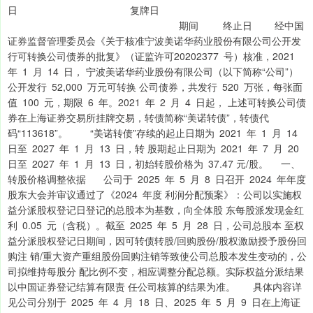
日 复牌日
期间 终止日 经中国
证券监督管理委员会《关于核准宁波美诺华药业股份有限公司公开发
行可转换公司债券的批复》（证监许可20202377 号）核准，2021
年 1 月 14 日， 宁波美诺华药业股份有限公司（以下简称“公司”）
公开发行 52,000 万元可转换 公司债券，共发行 520 万张，每张面
值 100 元，期限 6 年。2021 年 2 月 4 日起， 上述可转换公司债
券在上海证券交易所挂牌交易，转债简称“美诺转债”，转债代
码“113618”。 “美诺转债”存续的起止日期为 2021 年 1 月 14
日至 2027 年 1 月 13 日，转 股期起止日期为 2021 年 7 月 20
日至 2027 年 1 月 13 日，初始转股价格为 37.47 元/股。 一、
转股价格调整依据 公司于 2025 年 5 月 8 日召开 2024 年年度
股东大会并审议通过了《2024 年度 利润分配预案》：公司以实施权
益分派股权登记日登记的总股本为基数，向全体股 东每股派发现金红
利 0.05 元（含税）。截至 2025 年 5 月 28 日，公司总股本 至权
益分派股权登记日期间，因可转债转股/回购股份/股权激励授予股份回
购注 销/重大资产重组股份回购注销等致使公司总股本发生变动的，公
司拟维持每股分 配比例不变，相应调整分配总额。实际权益分派结果
以中国证券登记结算有限责 任公司核算的结果为准。 具体内容详
见公司分别于 2025 年 4 月 18 日、2025 年 5 月 9 日在上海证