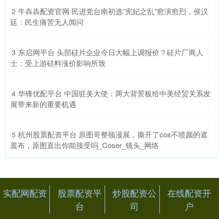
​牛犇犇配资官网 民进党台南初选“宪妃之乱”愈演愈烈，侯汉
2
廷：民生痛苦无人闻问
​东启网平台 头部硅片企业今日大幅上调报价？硅片厂商人
3
士：受上游硅料涨价影响所致
​华锋优配平台 中国驻美大使：两大背景板给中美经贸关系发
4
展带来新的重要机遇
​杭州股票配资平台 原图哥整顿漫展，撕开了cos不喷颜的遮
5
羞布，原图直出你能接受吗_Coser_镜头_网络
实配网配资
股票配资平
炒股配资公
在线配资开
台
司
户