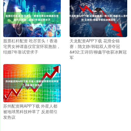
股票杠杆配资 吃尽苦头！香港
天龙配资APP下载 花滑全锦
宅男女神谭嘉仪官宣怀双胞胎，
赛：隋文静/韩聪双人滑夺冠
结婚7年靠试管求子
&#32;王诗玥/柳鑫宇收获冰舞冠
军
苏州配资网APP下载 外星人都
被地球黑科技种草了 反差萌引
发热议