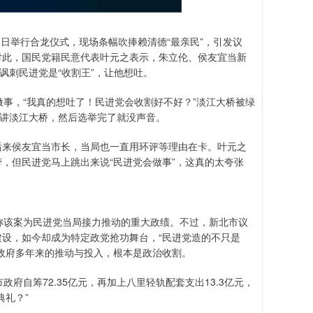
6日举行合龙仪式，现场条幅吹捧赖清德“最亲民”，引发议
对此，国民党籍民意代表叶元之表示，朱立伦、侯友宜当新
讽刺民进党是“收割王”，让他想吐。
做事，“我真的想吐了！民进党会收割好不好？”淡江大桥被绿
来讲淡江大桥，然后选举完了就没声音。
后来侯友宜当市长，当局也一直用环评等理由在卡。叶元之
，但民进党马上跳出来说“民进党会做事”，这真的太夸张
称该案为民进党当局接力推动的重大政绩。不过，新北市议
设，如今却成为特定政党抢功舞台，“民进党造的不只是
政府多年来的推动与投入，根本是政治收割。
政府自筹72.35亿元，再加上八里轻轨配套支出13.3亿元，
典礼？”