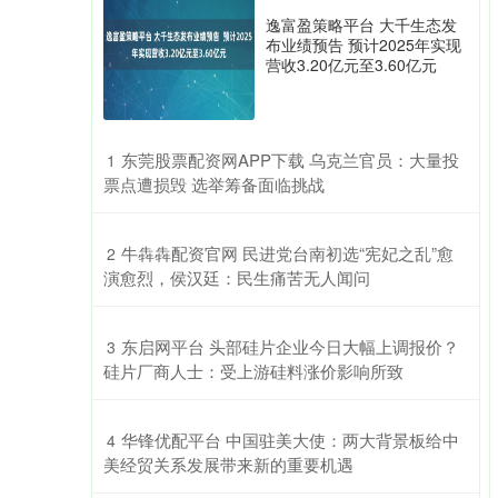
逸富盈策略平台 大千生态发
布业绩预告 预计2025年实现
营收3.20亿元至3.60亿元
​东莞股票配资网APP下载 乌克兰官员：大量投
1
票点遭损毁 选举筹备面临挑战
​牛犇犇配资官网 民进党台南初选“宪妃之乱”愈
2
演愈烈，侯汉廷：民生痛苦无人闻问
​东启网平台 头部硅片企业今日大幅上调报价？
3
硅片厂商人士：受上游硅料涨价影响所致
​华锋优配平台 中国驻美大使：两大背景板给中
4
美经贸关系发展带来新的重要机遇