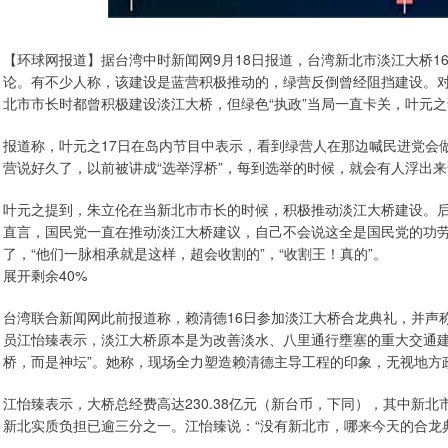
【环球网报道】据台湾中时新闻网9月18日报道，台湾新北市淡江大桥1
论。有不少人称，该建设是蓝营积极推动的，绿营反倒曾经阻挡建设。
北市市长时都曾积极建设淡江大桥，但绿色“执政”当局一直卡关，叶元之
报道称，叶元之17日在岛内节目中表示，看到绿营人在那边喊民进党会
营说好久了，以前被讲成“选举浮桥”，每到选举的时候，就会有人浮出
叶元之提到，朱立伦在当新北市市长的时候，积极推动淡江大桥建设。
直言，国民党一直在推动淡江大桥建议，自己不会说这全是国民党的功劳
了，“他们一脉相承就是这样，超会收割的”，“收割王！真的”。
展开剩余40%
台湾联合新闻网此前报道称，赖清德16日参加淡江大桥合龙典礼，并声
员江怡臻表示，淡江大桥原本是为改善淡水、八里通行壅塞的重大交通建
桥，而是神坛”。她称，现场全力塑造赖清德主导工程的印象，无视地方
江怡臻表示，大桥总经费高达230.38亿元（新台币，下同），其中新北市
新北实质负担已逾三分之一。江怡臻说：“没有新北市，哪来今天的合龙