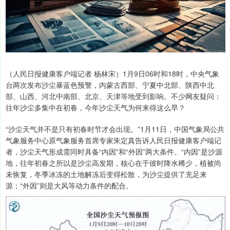
（人民日报健康客户端记者 杨林宋）1月9日06时和18时，中央气象
台两次发布沙尘暴蓝色预警，内蒙古西部、宁夏中北部、陕西中北
部、山西、河北中南部、北京、天津等地受到影响。不少网友疑问：
往年沙尘多集中在初春，今年沙尘天气为何来得这么早？
“沙尘天气并不是只有初春时节才会出现。”1月11日，中国气象局公共
气象服务中心原气象服务首席专家朱定真告诉人民日报健康客户端记
者，沙尘天气形成需同时具备“内因”和“外因”两大条件。“内因”是沙源
地，往年初春之所以是沙尘高发期，核心在于彼时降水稀少，植被尚
未恢复，冬季冰冻的土地解冻后变得松散，为沙尘提供了充足来
源；“外因”则是大风等动力条件的配合。