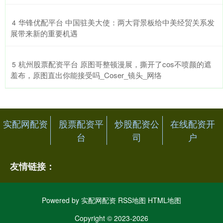
​华锋优配平台 中国驻美大使：两大背景板给中美经贸关系发
4
展带来新的重要机遇
​杭州股票配资平台 原图哥整顿漫展，撕开了cos不喷颜的遮
5
羞布，原图直出你能接受吗_Coser_镜头_网络
实配网配资
股票配资平
炒股配资公
在线配资开
台
司
户
友情链接：
Powered by
实配网配资
RSS地图
HTML地图
Copyright
© 2023-2026