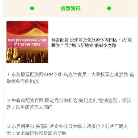
推荐资讯
鲜言配资 悦来河文化旅游休闲街区：从“沉
睡资产”到“城市新地标”的蝶变之路
​东莞股票配资网APP下载 乌克兰官员：大量投票点遭损毁 选
1
举筹备面临挑战
​牛犇犇配资官网 民进党台南初选“宪妃之乱”愈演愈烈，侯汉
2
廷：民生痛苦无人闻问
​东启网平台 头部硅片企业今日大幅上调报价？硅片厂商人
3
士：受上游硅料涨价影响所致