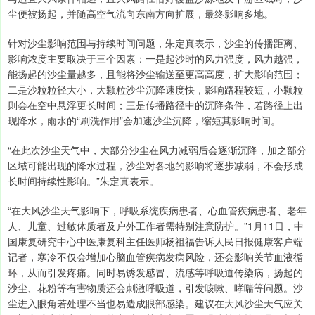
尘便被扬起，并随高空气流向东南方向扩展，最终影响多地。
针对沙尘影响范围与持续时间问题，朱定真表示，沙尘的传播距离、
影响浓度主要取决于三个因素：一是起沙时的风力强度，风力越强，
能扬起的沙尘量越多，且能将沙尘输送至更高高度，扩大影响范围；
二是沙粒粒径大小，大颗粒沙尘沉降速度快，影响路程较短，小颗粒
则会在空中悬浮更长时间；三是传播路径中的沉降条件，若路径上出
现降水，雨水的“刷洗作用”会加速沙尘沉降，缩短其影响时间。
“在此次沙尘天气中，大部分沙尘在风力减弱后会逐渐沉降，加之部分
区域可能出现的降水过程，沙尘对各地的影响将逐步减弱，不会形成
长时间持续性影响。”朱定真表示。
“在大风沙尘天气影响下，呼吸系统疾病患者、心血管疾病患者、老年
人、儿童、过敏体质者及户外工作者需特别注意防护。”1月11日，中
国康复研究中心中医康复科主任医师杨祖福告诉人民日报健康客户端
记者，寒冷不仅会增加心脑血管疾病发病风险，还会影响关节血液循
环，从而引发疼痛。同时易诱发感冒、流感等呼吸道传染病，扬起的
沙尘、花粉等有害物质还会刺激呼吸道，引发咳嗽、哮喘等问题。沙
尘进入眼角若处理不当也易造成眼部感染。建议在大风沙尘天气应关