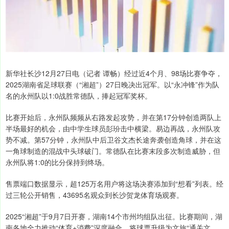
新华社长沙12月27日电（记者 谭畅）经过近4个月、98场比赛争夺，
2025湖南省足球联赛（“湘超”）27日晚决出冠军。以“永冲锋”作为队
名的永州队以1:0战胜常德队，捧起冠军奖杯。
比赛开始后，永州队频频从右路发起攻势，并在第17分钟创造两队上
半场最好的机会，由中学生球员彭玢击中横梁。易边再战，永州队攻
势不减。第57分钟，永州队中后卫谷文杰长途奔袭创造角球，并在这
一角球制造的混战中头球破门。常德队在比赛末段多次制造威胁，但
永州队将1:0的比分保持到终场。
售票端口数据显示，超125万名用户将这场决赛添加到“想看”列表。经
过三轮公开销售，43695名观众到长沙贺龙体育场观赛。
2025“湘超”于9月7日开赛，湖南14个市州均组队出征。比赛期间，湖
南各地全力推动“体育+消费”深度融合，将球票升级为文旅“通关文